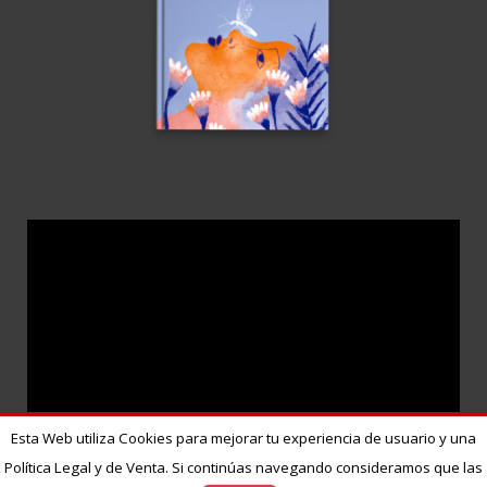
Esta Web utiliza Cookies para mejorar tu experiencia de usuario y una
Política Legal y de Venta. Si continúas navegando consideramos que las