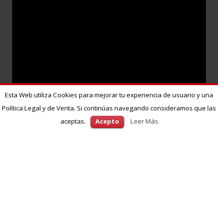
Esta Web utiliza Cookies para mejorar tu experiencia de usuario y una
Política Legal y de Venta. Si continúas navegando consideramos que las
aceptas.
Acepto
Leer Más
Veleta Roja 2017 | By
Innova Musica
|
Política de privacidad y cookies
Términos y
condiciones de venta