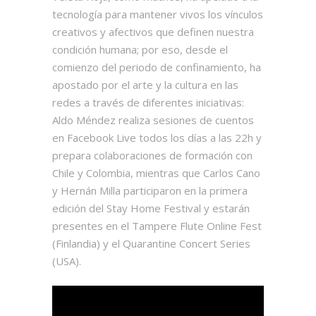
tecnología para mantener vivos los vínculos
creativos y afectivos que definen nuestra
condición humana; por eso, desde el
comienzo del periodo de confinamiento, ha
apostado por el arte y la cultura en las
redes a través de diferentes iniciativas:
Aldo Méndez realiza sesiones de cuentos
en Facebook Live todos los días a las 22h y
prepara colaboraciones de formación con
Chile y Colombia, mientras que Carlos Cano
y Hernán Milla participaron en la primera
edición del Stay Home Festival y estarán
presentes en el Tampere Flute Online Fest
(Finlandia) y el Quarantine Concert Series
(USA).