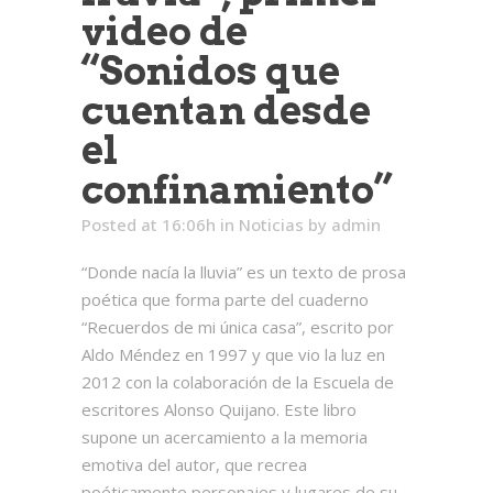
video de
“Sonidos que
cuentan desde
el
confinamiento”
Posted at 16:06h
in
Noticias
by
admin
“Donde nacía la lluvia” es un texto de prosa
poética que forma parte del cuaderno
“Recuerdos de mi única casa”, escrito por
Aldo Méndez en 1997 y que vio la luz en
2012 con la colaboración de la Escuela de
escritores Alonso Quijano. Este libro
supone un acercamiento a la memoria
emotiva del autor, que recrea
poéticamente personajes y lugares de su