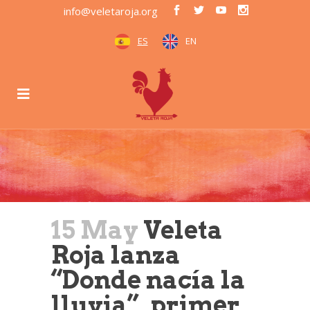
info@veletaroja.org
ES
EN
15 May
Veleta
Roja lanza
“Donde nacía la
lluvia”, primer